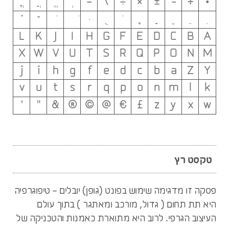
–
\
÷
×
±
-
+
•
־
L
K
J
I
H
G
F
E
D
C
B
A
X
W
V
U
T
S
R
Q
P
O
N
M
j
i
h
g
f
e
d
c
b
a
Z
Y
v
u
t
s
r
q
p
o
n
m
l
k
'
"
&
®
©
@
€
£
z
y
x
w
טקסט רץ
פסקה זו מדגימה שימוש בפונט (גופן) יובלים - טיפוגרפיה
היא תת תחום ( גדול, מורכב ומאתגר ) בתוך עולם
העיצוב הגרפי. לרוב היא מתוארת כאמנות והטכניקה של