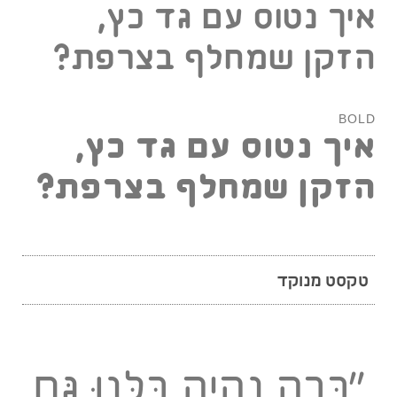
איך נטוס עם גד כץ,
הזקן שמחלף בצרפת?
BOLD
איך נטוס עם גד כץ,
הזקן שמחלף בצרפת?
טקסט מנוקד
״כָּכָה נִהְיֶה כֻּלָּנוּ גַּם