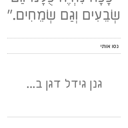
שְׂבֵעִים וְגַם שְׂמֵחִים.״
נסו אותי
גנן גידל דגן ב...