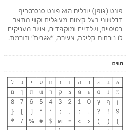
פונט (גופן) יובלים הוא פונט סנס־סריף
דו־לשוני בעל קצוות מעוגלים וקווי מתאר
בסיסיים, שלדיים ומוקפדים, אשר מעניקים
לו נוכחות קלילה, צעירה, ״אגבית״ וזורמת.
תווים
א
ב
ג
ד
ה
ו
ז
ח
ט
י
כ
ל
מ
נ
ס
ע
פ
צ
ק
ר
ש
ת
ך
ם
ן
ף
ץ
0
1
2
3
4
5
6
7
8
9
!
?
.
:
,
;
׳
״
[
]
{
*
/
%
#
$
₪
=
>
<
)
(
}