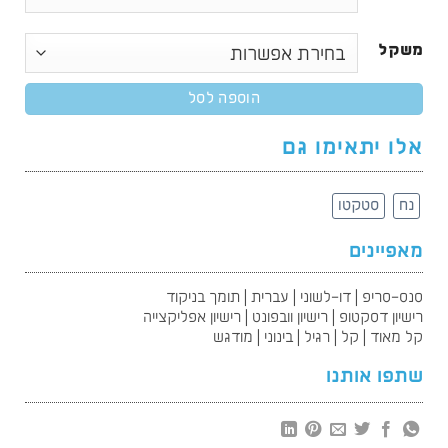
משקל
הוספה לסל
אלו יתאימו גם
נח
סטקטו
מאפיינים
סנס-סריפ | דו-לשוני | עברית | תומך בניקוד
רישיון דסקטופ | רישיון וובפונט | רישיון אפליקצייה
קל מאוד | קל | רגיל | בינוני | מודגש
שתפו אותנו